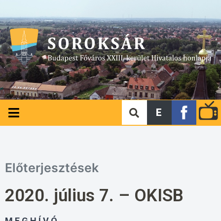
E
Előterjesztések
2020. július 7. – OKISB
M E G H Í V Ó