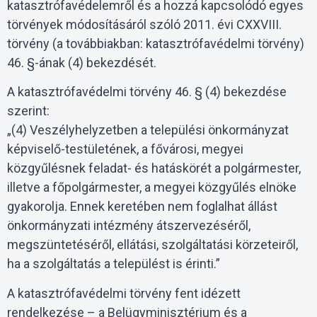
katasztrófavédelemről és a hozzá kapcsolódó egyes
törvények módosításáról szóló 2011. évi CXXVIII.
törvény (a továbbiakban: katasztrófavédelmi törvény)
46. §-ának (4) bekezdését.
A katasztrófavédelmi törvény 46. § (4) bekezdése
szerint:
„(4) Veszélyhelyzetben a települési önkormányzat
képviselő-testületének, a fővárosi, megyei
közgyűlésnek feladat- és hatáskörét a polgármester,
illetve a főpolgármester, a megyei közgyűlés elnöke
gyakorolja. Ennek keretében nem foglalhat állást
önkormányzati intézmény átszervezéséről,
megszüntetéséről, ellátási, szolgáltatási körzeteiről,
ha a szolgáltatás a települést is érinti.”
A katasztrófavédelmi törvény fent idézett
rendelkezése – a Belügyminisztérium és a