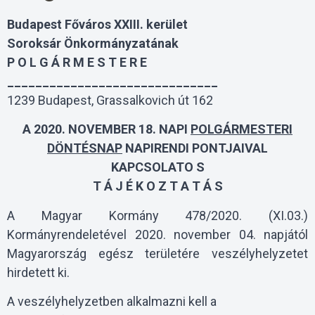
Budapest Főváros XXIII. kerület
Soroksár Önkormányzatának
P O L G Á R M E S T E R E
______________________________
1239 Budapest, Grassalkovich út 162
A 2020. NOVEMBER 18. NAPI
POLGÁRMESTERI
DÖNTÉSNAP
NAPIRENDI PONTJAIVAL
KAPCSOLATO S
T Á J É K O Z T A T Á S
A Magyar Kormány 478/2020. (XI.03.)
Kormányrendeletével 2020. november 04. napjától
Magyarország egész területére veszélyhelyzetet
hirdetett ki.
A veszélyhelyzetben alkalmazni kell a