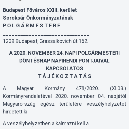
Budapest F
ő
v
á
ros XXIII. ker
ü
let
Soroksár Önkormányzatának
P O L G Á R M E S T E R E
______________________________
1239 Budapest, Grassalkovich út 162.
A 2020. NOVEMBER 24. NAPI
POLGÁRMESTERI
DÖNTÉSNAP
NAPIRENDI PONTJAIVAL
KAPCSOLATOS
T Á J É K O Z T A T Á S
A Magyar Kormány 478/2020. (XI.03.)
Kormányrendeletével 2020. november 04. napjától
Magyarország egész területére veszélyhelyzetet
hirdetett ki.
A veszélyhelyzetben alkalmazni kell a