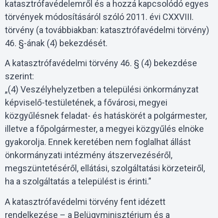
katasztrófavédelemről és a hozzá kapcsolódó egyes
törvények módosításáról szóló 2011. évi CXXVIII.
törvény (a továbbiakban: katasztrófavédelmi törvény)
46. §-ának (4) bekezdését.
A katasztrófavédelmi törvény 46. § (4) bekezdése
szerint:
„(4) Veszélyhelyzetben a települési önkormányzat
képviselő-testületének, a fővárosi, megyei
közgyűlésnek feladat- és hatáskörét a polgármester,
illetve a főpolgármester, a megyei közgyűlés elnöke
gyakorolja. Ennek keretében nem foglalhat állást
önkormányzati intézmény átszervezéséről,
megszüntetéséről, ellátási, szolgáltatási körzeteiről,
ha a szolgáltatás a települést is érinti.”
A katasztrófavédelmi törvény fent idézett
rendelkezése – a Belügyminisztérium és a