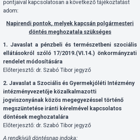
pontjaival kapcsolatosan a következő tájékoztatást
adom:
Napirendi pontok, melyek kapcsán polgármesteri
döntés meghozatala szükséges
1. Javaslat
a pénzbeli és természetbeni szociális
ellátásokról szóló 17/2019.(VI.14.) önkormányzati
rendelet módosítására
Előterjesztő: dr. Szabó Tibor jegyző
2. Javaslat a Szociális és Gyermekjóléti Intézmény
intézményvezetője közalkalmazotti
jogviszonyának közös megegyezéssel történő
megszüntetése iránti kérelmével kapcsolatos
döntések meghozatalára
Előterjesztő: dr. Szabó Tibor jegyző
A rendkívüli döntésnap indoka: