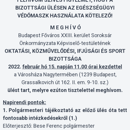
BIZOTTSÁGI ÜLÉSEN AZ EGÉSZSÉGÜGYI
VÉDŐMASZK HASZNÁLATA KÖTELEZŐ!
M E G H Í V Ó
Budapest Főváros XXIII. kerület Soroksár
Önkormányzata Képviselő-testületének
OKTATÁSI, KÖZMŰVELŐDÉSI, IFJÚSÁGI ÉS SPORT
BIZOTTSÁGA
2022.
február hó 15. napján 11.00 órai kezdettel
a Városháza Nagytermében (1239 Budapest,
Grassalkovich út 162. II. em. 9-10. sz.)
ülést tart, melyre ezúton tisztelettel meghívom.
Napirendi pontok:
1. Polgármesteri tájékoztató az előző ülés óta tett
fontosabb intézkedésekről (1.)
Előterjesztő: Bese Ferenc polgármester