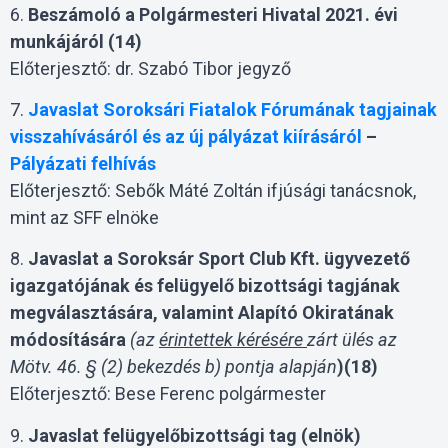
6.
Beszámoló a Polgármesteri Hivatal 2021. évi
munkájáról (14)
Előterjesztő: dr. Szabó Tibor jegyző
7.
Javaslat Soroksári Fiatalok Fórumának tagjainak
visszahívásáról és az új pályázat kiírásáról
–
Pályázati felhívás
Előterjesztő: Sebők Máté Zoltán ifjúsági tanácsnok,
mint az SFF elnöke
8.
Javaslat a Soroksár Sport Club Kft. ügyvezető
igazgatójának és felügyelő bizottsági tagjának
megválasztására, valamint Alapító Okiratának
módosítására
(az
érintettek kérésére
zárt ülés az
Mötv. 46. § (2) bekezdés b) pontja alapján
)
(18)
Előterjesztő: Bese Ferenc polgármester
9.
Javaslat felügyelőbizottsági tag (elnök)