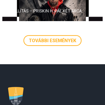
KIÁLLÍTÁS – PRISKIN H. PÁL KÉT ARCA
TOVÁBBI ESEMÉNYEK