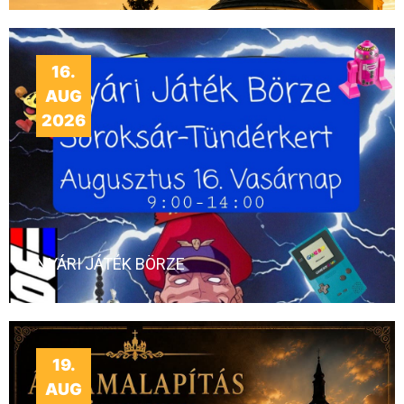
16.
AUG
2026
NYÁRI JÁTÉK BÖRZE
19.
AUG