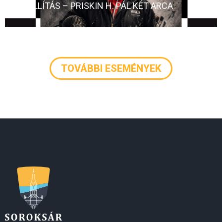
KIÁLLÍTÁS – PRISKIN H. PÁL KÉT ARCA
TOVÁBBI ESEMÉNYEK