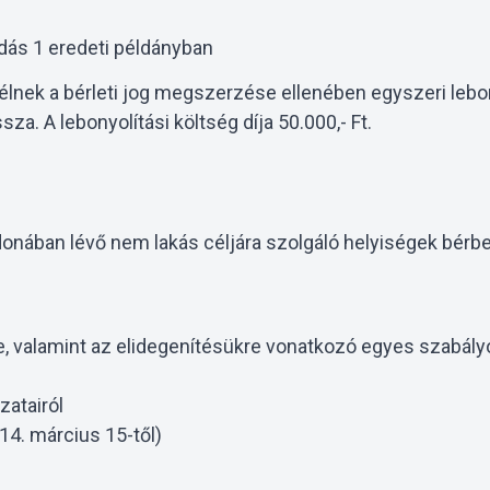
dás 1 eredeti példányban
lnek a bérleti jog megszerzése ellenében egyszeri lebonyo
. A lebonyolítási költség díja 50.000,- Ft.
jdonában lévő nem lakás céljára szolgáló helyiségek bér
ére, valamint az elidegenítésükre vonatkozó egyes szabály
zatairól
014. március 15-től)