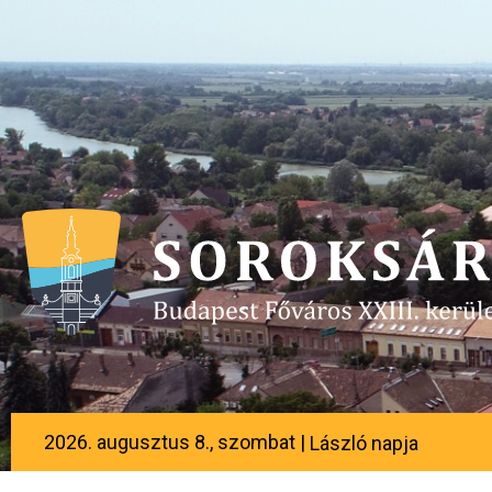
2026. augusztus 8., szombat |
László napja