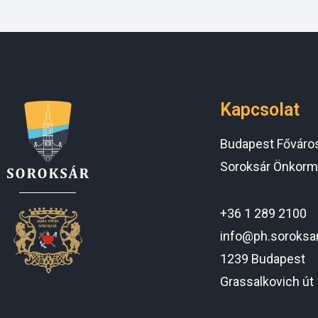
Kapcsolat
Budapest Főváros 
Soroksár Önkorm
+36 1 289 2100
info@ph.soroksa
1239 Budapest
Grassalkovich út 