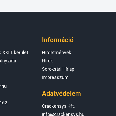
Információ
XXIII. kerület
Hirdetmények
ányzata
Hírek
Soroksári Hírlap
Impresszum
r.hu
Adatvédelem
162.
Crackensys Kft.
info@crackensys.hu