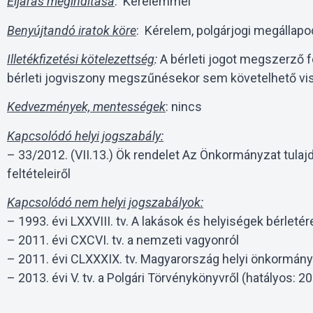
Eljárás megindítása
: Kérelemmel
Benyújtandó iratok köre
: Kérelem, polgárjogi megállapo
Illetékfizetési kötelezettség
:
A bérleti jogot megszerző fé
bérleti jogviszony megszűnésekor sem követelhető vissza
Kedvezmények, mentességek
: nincs
Kapcsolódó helyi jogszabály:
– 33/2012. (VII.13.) Ök rendelet Az Önkormányzat tula
feltételeiről
Kapcsolódó nem helyi jogszabályok:
– 1993. évi LXXVIII. tv. A lakások és helyiségek bérlet
– 2011. évi CXCVI. tv. a nemzeti vagyonról
– 2011. évi CLXXXIX. tv. Magyarország helyi önkormány
– 2013. évi V. tv. a Polgári Törvénykönyvről (hatályos: 2