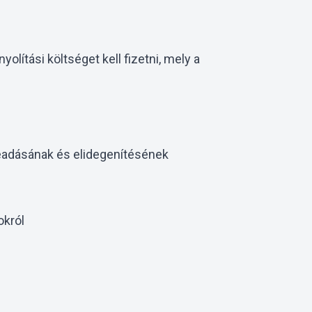
lítási költséget kell fizetni, mely a
beadásának és elidegenítésének
okról