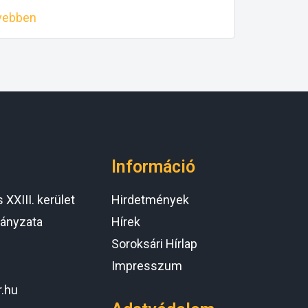
vebben
Információ
XXIII. kerület
Hirdetmények
ányzata
Hírek
Soroksári Hírlap
Impresszum
r.hu