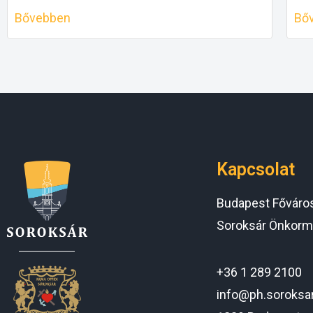
Bővebben
Bő
Kapcsolat
Budapest Főváros 
Soroksár Önkorm
+36 1 289 2100
info@ph.soroksa