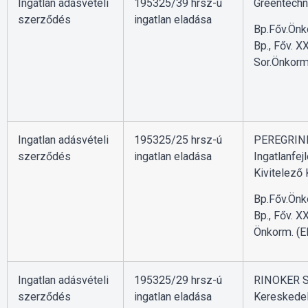
Ingatlan adásvételi
195325/39 hrsz-ú
Greentechn
szerződés
ingatlan eladása
Bp.Főv.Önk
Bp., Főv. XX
Sor.Önkorm
Ingatlan adásvételi
195325/25 hrsz-ú
PEREGRIN
szerződés
ingatlan eladása
Ingatlanfej
Kivitelező 
Bp.Főv.Önk
Bp., Főv. XX
Önkorm. (E
Ingatlan adásvételi
195325/29 hrsz-ú
RINOKER 
szerződés
ingatlan eladása
Kereskede