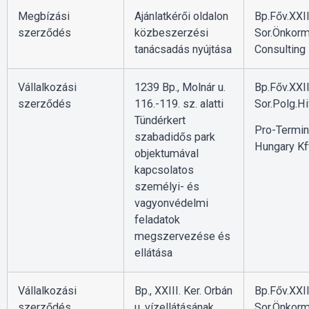
Megbízási
Ajánlatkérői oldalon
Bp.Főv.XXII
szerződés
közbeszerzési
Sor.Önkorm
tanácsadás nyújtása
Consulting 
Vállalkozási
1239 Bp., Molnár u.
Bp.Főv.XXII
szerződés
116.-119. sz. alatti
Sor.Polg.Hi
Tündérkert
Pro-Termin
szabadidős park
Hungary Kft
objektumával
kapcsolatos
személyi- és
vagyonvédelmi
feladatok
megszervezése és
ellátása
Vállalkozási
Bp., XXIII. Ker. Orbán
Bp.Főv.XXII
szerződés
u. vízellátásának
Sor.Önkorm