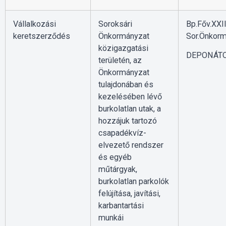
Vállalkozási
Soroksári
Bp.Főv.XXII
keretszerződés
Önkormányzat
Sor.Önkorm
közigazgatási
DEPONÁTOR
területén, az
Önkormányzat
tulajdonában és
kezelésében lévő
burkolatlan utak, a
hozzájuk tartozó
csapadékvíz-
elvezető rendszer
és egyéb
műtárgyak,
burkolatlan parkolók
felújítása, javítási,
karbantartási
munkái