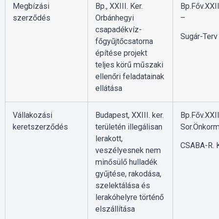
Megbízási
Bp., XXIII. Ker.
Bp.Főv.XXII
szerződés
Orbánhegyi
–
csapadékvíz-
Sugár-Terv 
főgyűjtőcsatorna
építése projekt
teljes körű műszaki
ellenőri feladatainak
ellátása
Vállakozási
Budapest, XXIII. ker.
Bp.Főv.XXII
keretszerződés
területén illegálisan
Sor.Önkorm
lerakott,
CSABA-R. K
veszélyesnek nem
minősülő hulladék
gyűjtése, rakodása,
szelektálása és
lerakóhelyre történő
elszállítása