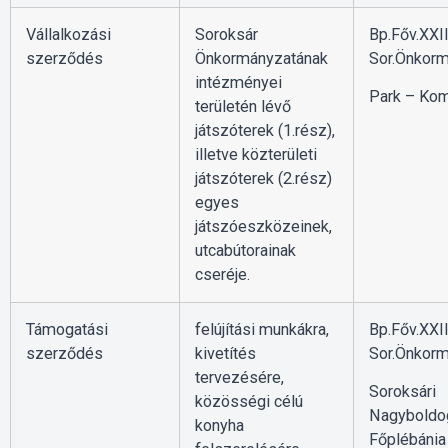
Vállalkozási
Soroksár
Bp.Főv.XXII
szerződés
Önkormányzatának
Sor.Önkorm
intézményei
Park – Kom
területén lévő
játszóterek (1.rész),
illetve közterületi
játszóterek (2.rész)
egyes
játszóeszközeinek,
utcabútorainak
cseréje.
Támogatási
felújítási munkákra,
Bp.Főv.XXII
szerződés
kivetítés
Sor.Önkorm
tervezésére,
Soroksári
közösségi célú
Nagyboldo
konyha
Főplébánia