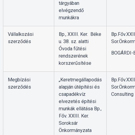
tárgyában
elvégzendő
munkákra
Vállalkozási
Bp., XXIII. Ker. Béke
Bp.Főv.XXII
szerződés
u. 38. sz. alatti
Sor.Önkorm
Óvoda fűtési
BOGÁRDI-B
rendszerének
korszerűsítése
Megbízási
„Keretmegállapodás
Bp.Főv.XXII
szerződés
alapján útépítési és
Sor.Önkor
csapadékvíz
Consulting 
elvezetés építési
munkák ellátása Bp.,
Főv. XXIII. Ker.
Soroksár
Önkormányzata