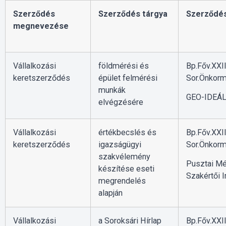
Szerződés
Szerződés tárgya
Szerződés
megnevezése
Vállalkozási
földmérési és
Bp.Főv.XXII
keretszerződés
épület felmérési
Sor.Önkorm
munkák
GEO-IDEÁL 
elvégzésére
Vállalkozási
értékbecslés és
Bp.Főv.XXII
keretszerződés
igazságügyi
Sor.Önkorm
szakvélemény
Pusztai Mé
készítése eseti
Szakértői I
megrendelés
alapján
Vállalkozási
a Soroksári Hírlap
Bp.Főv.XXII