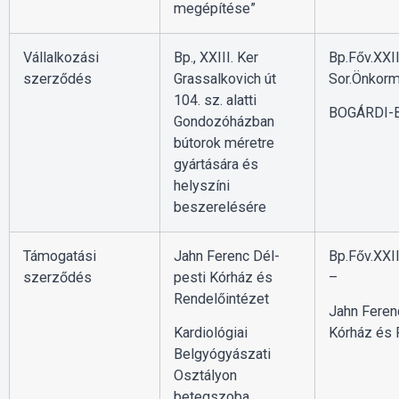
megépítése”
Vállalkozási
Bp., XXIII. Ker
Bp.Főv.XXII
szerződés
Grassalkovich út
Sor.Önkorm
104. sz. alatti
BOGÁRDI-B
Gondozóházban
bútorok méretre
gyártására és
helyszíni
beszerelésére
Támogatási
Jahn Ferenc Dél-
Bp.Főv.XXII
szerződés
pesti Kórház és
–
Rendelőintézet
Jahn Feren
Kardiológiai
Kórház és 
Belgyógyászati
Osztályon
betegszoba