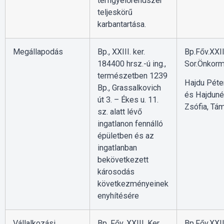
térfigyelőrendszer
teljeskörű
karbantartása.
Megállapodás
Bp., XXIII. ker.
Bp.Főv.XXII
184400 hrsz.-ú ing.,
Sor.Önkorm
természetben 1239
Hajdu Péter
Bp., Grassalkovich
és Hajdun
út 3. – Ékes u. 11.
Zsófia, Tám
sz. alatt lévő
ingatlanon fennálló
épületben és az
ingatlanban
bekövetkezett
károsodás
következményeinek
enyhítésére
Vállalkozási
Bp. Főv. XXIII. Ker.
Bp.Főv.XXII