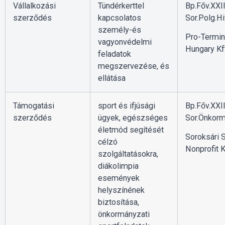
Vállalkozási
Tündérkerttel
Bp.Főv.XXII
szerződés
kapcsolatos
Sor.Polg.Hi
személy-és
Pro-Termin
vagyonvédelmi
Hungary Kft
feladatok
megszervezése, és
ellátása
Támogatási
sport és ifjúsági
Bp.Főv.XXII
szerződés
ügyek, egészséges
Sor.Önkorm
életmód segítését
Soroksári 
célzó
Nonprofit K
szolgáltatásokra,
diákolimpia
események
helyszínének
biztosítása,
önkormányzati