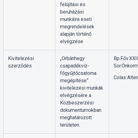
felújítási és
beruházási
munkáira eseti
megrendelések
alapján történő
elvégzése
Kivitelezési
„Orbánhegy
Bp.Főv.XXII
szerződés
csapadékvíz-
Sor.Önkorm
főgyűjtőcsatorna
Colas Alterr
megépítése”
kivitelezési munkák
elvégzésére a
Közbeszerzési
dokumentumokban
meghatározott
területen.