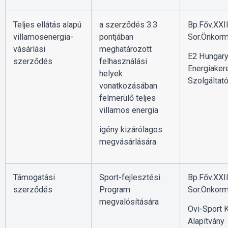
Teljes ellátás alapú
a szerződés 3.3
Bp.Főv.XXII
villamosenergia-
pontjában
Sor.Önkorm
vásárlási
meghatározott
E2 Hungar
szerződés
felhasználási
Energiaker
helyek
Szolgáltató
vonatkozásában
felmerülő teljes
villamos energia
igény kizárólagos
megvásárlására
Támogatási
Sport-fejlesztési
Bp.Főv.XXII
szerződés
Program
Sor.Önkorm
megvalósítására
Ovi-Sport 
Alapítvány