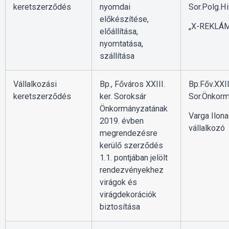
keretszerződés
nyomdai
Sor.Polg.Hi
előkészítése,
„X-REKLÁM”
előállítása,
nyomtatása,
szállítása
Vállalkozási
Bp., Főváros XXIII.
Bp.Főv.XXII
keretszerződés
ker. Soroksár
Sor.Önkorm
Önkormányzatának
Varga Ilona
2019. évben
vállalkozó
megrendezésre
kerülő szerződés
1.1. pontjában jelölt
rendezvényekhez
virágok és
virágdekorációk
biztosítása