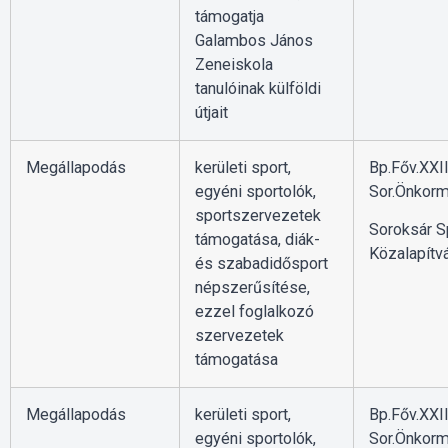
támogatja
Galambos János
Zeneiskola
tanulóinak külföldi
útjait
Megállapodás
kerületi sport,
Bp.Főv.XXII
egyéni sportolók,
Sor.Önkorm
sportszervezetek
Soroksár Sp
támogatása, diák-
Közalapítv
és szabadidősport
népszerűsítése,
ezzel foglalkozó
szervezetek
támogatása
Megállapodás
kerületi sport,
Bp.Főv.XXII
egyéni sportolók,
Sor.Önkorm