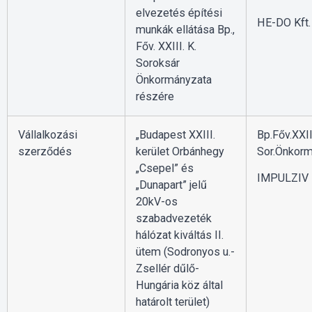
elvezetés építési
HE-DO Kft.
munkák ellátása Bp.,
Főv. XXIII. K.
Soroksár
Önkormányzata
részére
Vállalkozási
„Budapest XXIII.
Bp.Főv.XXII
szerződés
kerület Orbánhegy
Sor.Önkorm
„Csepel” és
IMPULZIV K
„Dunapart” jelű
20kV-os
szabadvezeték
hálózat kiváltás II.
ütem (Sodronyos u.-
Zsellér dűlő-
Hungária köz által
határolt terület)