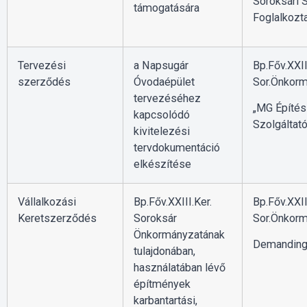
Soroksári S
támogatására
Foglalkozta
Tervezési
a Napsugár
Bp.Főv.XXII
szerződés
Óvodaépület
Sor.Önkorm
tervezéséhez
„MG Építés
kapcsolódó
Szolgáltató
kivitelezési
tervdokumentáció
elkészítése
Vállalkozási
Bp.Főv.XXIII.Ker.
Bp.Főv.XXII
Keretszerződés
Soroksár
Sor.Önkorm
Önkormányzatának
Demanding 
tulajdonában,
használatában lévő
építmények
karbantartási,