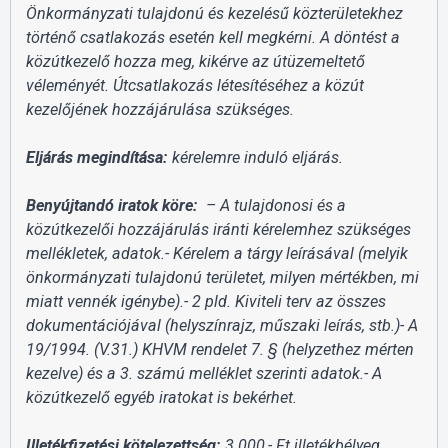
Önkormányzati tulajdonú és kezelésű közterületekhez
történő csatlakozás esetén kell megkérni. A döntést a
közútkezelő hozza meg, kikérve az útüzemeltető
véleményét. Útcsatlakozás létesítéséhez a közút
kezelőjének hozzájárulása szükséges.
Eljárás megindítása:
kérelemre induló eljárás.
Benyújtandó iratok köre:
– A tulajdonosi és a
közútkezelői hozzájárulás iránti kérelemhez szükséges
mellékletek, adatok.- Kérelem a tárgy leírásával (melyik
önkormányzati tulajdonú területet, milyen mértékben, mi
miatt vennék igénybe).- 2 pld. Kiviteli terv az összes
dokumentációjával (helyszínrajz, műszaki leírás, stb.)- A
19/1994. (V.31.) KHVM rendelet 7. § (helyzethez mérten
kezelve) és a 3. számú melléklet szerinti adatok.- A
közútkezelő egyéb iratokat is bekérhet.
Illetékfizetési kötelezettség:
3.000,- Ft illetékbélyeg