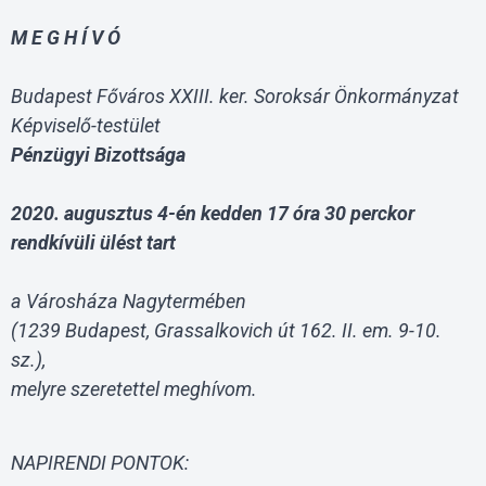
M E G H Í V Ó
Budapest Főváros XXIII. ker. Soroksár Önkormányzat
Képviselő-testület
Pénzügyi Bizottsága
2020. augusztus 4-én kedden 17 óra 30 perckor
rendkívüli ülést tart
a Városháza Nagytermében
(1239 Budapest, Grassalkovich út 162. II. em. 9-10.
sz.),
melyre szeretettel meghívom.
NAPIRENDI PONTOK: