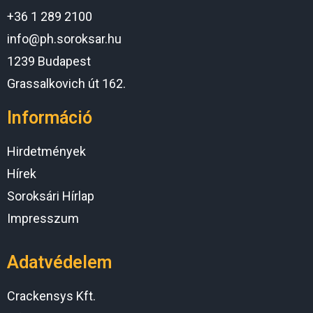
+36 1 289 2100
info@ph.soroksar.hu
1239 Budapest
Grassalkovich út 162.
Információ
Hirdetmények
Hírek
Soroksári Hírlap
Impresszum
Adatvédelem
Crackensys Kft.