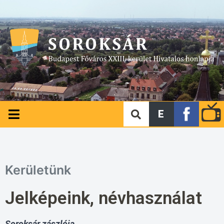
E
Kerületünk
Jelképeink, névhasználat
Soroksár zászlója