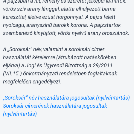
A pajzsban a hit, remény és szeretet jelképei láthatók:
vörös szív arany lánggal, alatta elhelyezett barna
kereszttel, illetve ezüst horgonnyal. A pajzs felett
nyolcágú, aranyszínű barokk korona. A pajzstartók
szembenéző kinyújtott, vörös nyelvű arany oroszlánok.
A „Soroksár” név, valamint a soroksári címer
használatát kérelemre (átruházott hatáskörében
eljárva) a Jogi és Ügyrendi Bizottság a 29/2011.
(VII.15.) önkormányzati rendeletben foglaltaknak
megfelelően engedélyezi.
„Soroksár” név használatára jogosultak (nyilvántartás)
Soroksár címerének használatára jogosultak
(nyilvántartás)