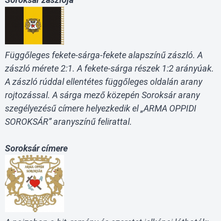
Függőleges fekete-sárga-fekete alapszínű zászló. A
zászló mérete 2:1. A fekete-sárga részek 1:2 arányúak.
A zászló rúddal ellentétes függőleges oldalán arany
rojtozással. A sárga mező közepén Soroksár arany
szegélyezésű címere helyezkedik el „ARMA OPPIDI
SOROKSÁR” aranyszínű felirattal.
Soroksár címere