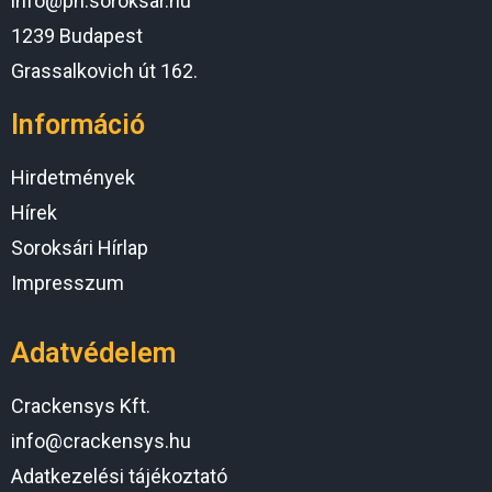
info@ph.soroksar.hu
1239 Budapest
Grassalkovich út 162.
Információ
Hirdetmények
Hírek
Soroksári Hírlap
Impresszum
Adatvédelem
Crackensys Kft.
info@crackensys.hu
Adatkezelési tájékoztató