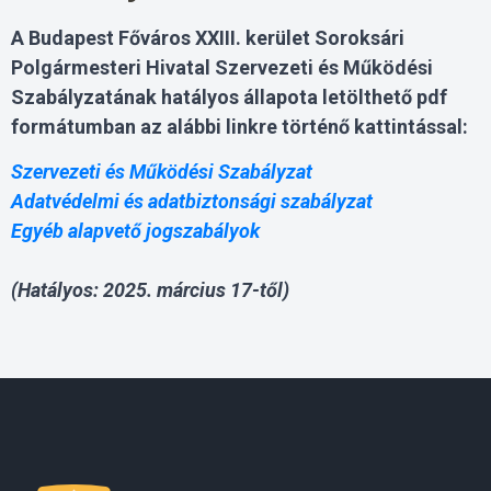
A Budapest Főváros XXIII. kerület Soroksári
Polgármesteri Hivatal Szervezeti és Működési
Szabályzatának hatályos állapota letölthető pdf
formátumban az alábbi linkre történő kattintással:
Szervezeti és Működési Szabályzat
Adatvédelmi és adatbiztonsági szabályzat
Egyéb alapvető jogszabályok
(Hatályos: 2025. március 17-től)