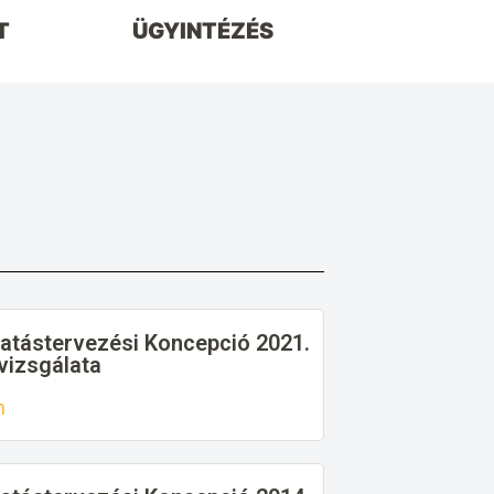
T
ÜGYINTÉZÉS
tatástervezési Koncepció 2021.
lvizsgálata
n