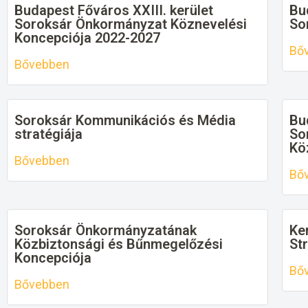
Budapest Főváros XXIII. kerület
Bu
Soroksár Önkormányzat Köznevelési
So
Koncepciója 2022-2027
Bő
Bővebben
Soroksár Kommunikációs és Média
Bu
stratégiája
So
Kö
Bővebben
Bő
Soroksár Önkormányzatának
Ker
Közbiztonsági és Bűnmegelőzési
St
Koncepciója
Bő
Bővebben