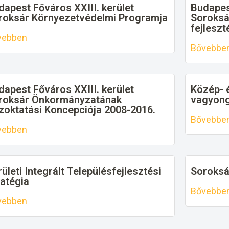
dapest Főváros XXIII. kerület
Budapest
roksár Környezetvédelmi Programja
Soroksár
fejleszt
vebben
Bővebbe
dapest Főváros XXIII. kerület
Közép- 
roksár Önkormányzatának
vagyong
zoktatási Koncepciója 2008-2016.
Bővebbe
vebben
ületi Integrált Településfejlesztési
Soroksá
ratégia
Bővebbe
vebben