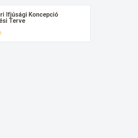
ri Ifjúsági Koncepció
ési Terve
n