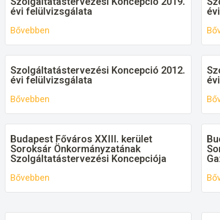
Szolgáltatástervezési Koncepció 2019.
Sz
évi felülvizsgálata
évi
Bővebben
Bő
Szolgáltatástervezési Koncepció 2012.
Sz
évi felülvizsgálata
évi
Bővebben
Bő
Budapest Főváros XXIII. kerület
Bu
Soroksár Önkormányzatának
So
Szolgáltatástervezési Koncepciója
Ga
Bővebben
Bő