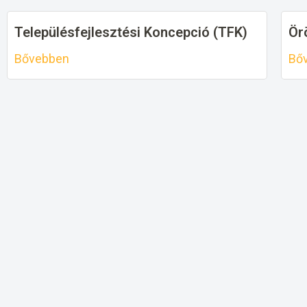
Településfejlesztési Koncepció (TFK)
Ör
Bővebben
Bő
Budapest XXIII. kerület Soroksár
Va
Önkormányzatának Hosszútávú
– 
Vagyongazdálkodási Terve
Bő
Bővebben