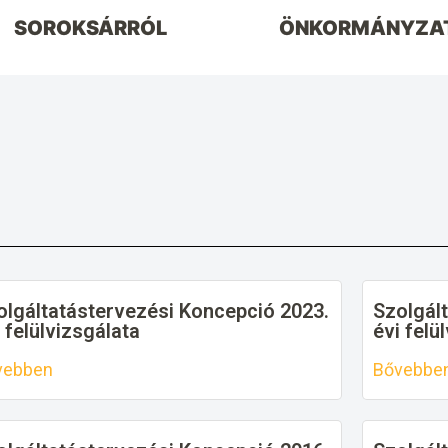
SOROKSÁRRÓL
ÖNKORMÁNYZA
olgáltatástervezési Koncepció 2023.
Szolgál
 felülvizsgálata
évi felü
vebben
Bővebbe