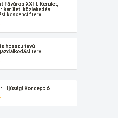
 Főváros XXIII. Kerület,
 kerületi közlekedési
ési koncepcióterv
n
és hosszú távú
azdálkodási terv
n
ri Ifjúsági Koncepció
n