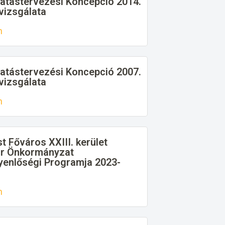
tatástervezési Koncepció 2014.
lvizsgálata
n
tatástervezési Koncepció 2007.
lvizsgálata
n
 Főváros XXIII. kerület
r Önkormányzat
yenlőségi Programja 2023-
n