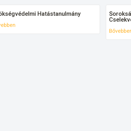
ökségvédelmi Hatástanulmány
Soroksá
Cselekv
vebben
Bővebbe
gyongazdálkodási Koncepció 2019
2023.
vebben