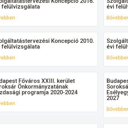
olgáltatástervezési Koncepció 2016.
Szolgál
 felülvizsgálata
évi felü
vebben
Bővebbe
olgáltatástervezési Koncepció 2010.
Szolgál
 felülvizsgálata
évi felü
vebben
Bővebbe
dapest Főváros XXIII. kerület
Budapest
roksár Önkormányzatának
Soroksá
zdasági programja 2020-2024
Esélyeg
2027
vebben
Bővebbe