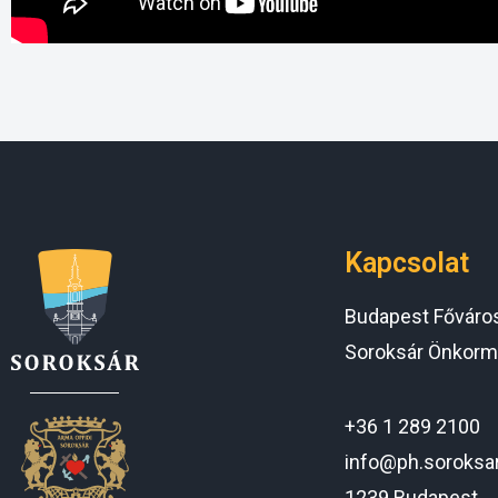
Kapcsolat
Budapest Főváros 
Soroksár Önkorm
+36 1 289 2100
info@ph.soroksa
1239 Budapest