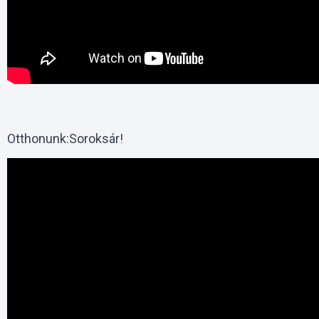
Otthonunk:Soroksár!