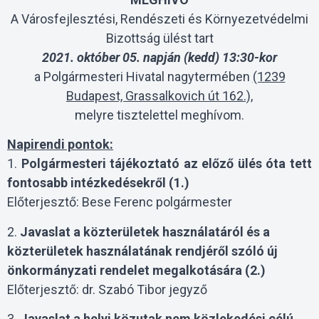
A Városfejlesztési, Rendészeti és Környezetvédelmi
Bizottság ülést tart
2021. október 05. napján (kedd) 13:30-kor
a Polgármesteri Hivatal nagytermében
(1239
Budapest, Grassalkovich út 162.),
melyre tisztelettel meghívom.
Napirendi pontok:
1.
Polgármesteri tájékoztató az előző ülés óta tett
fontosabb intézkedésekről (1.)
Előterjesztő: Bese Ferenc polgármester
2.
Javaslat a közterületek használatáról és a
közterületek használatának rendjéről szóló új
önkormányzati rendelet megalkotására (2.)
Előterjesztő: dr. Szabó Tibor jegyző
3.
Javaslat a helyi közutak nem közlekedési célú