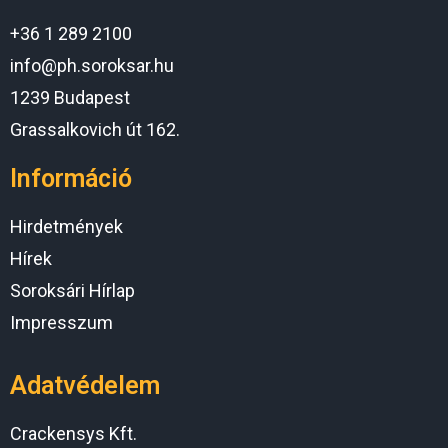
+36 1 289 2100
info@ph.soroksar.hu
1239 Budapest
Grassalkovich út 162.
Információ
Hirdetmények
Hírek
Soroksári Hírlap
Impresszum
Adatvédelem
Crackensys Kft.