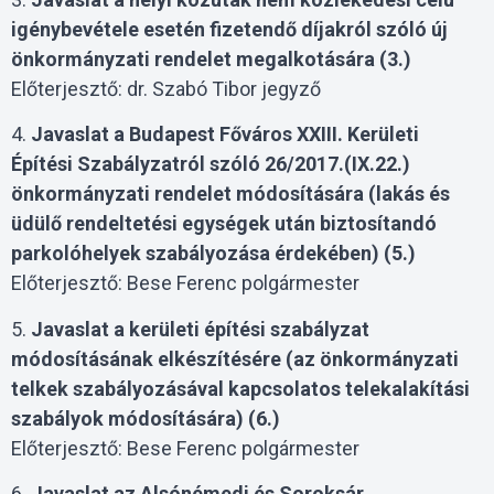
igénybevétele esetén fizetendő díjakról szóló új
önkormányzati rendelet megalkotására (3.)
Előterjesztő: dr. Szabó Tibor jegyző
4.
Javaslat a Budapest Főváros XXIII. Kerületi
Építési Szabályzatról szóló 26/2017.(IX.22.)
önkormányzati rendelet módosítására (lakás és
üdülő rendeltetési egységek után biztosítandó
parkolóhelyek szabályozása érdekében) (5.)
Előterjesztő: Bese Ferenc polgármester
5.
Javaslat a kerületi építési szabályzat
módosításának elkészítésére (az önkormányzati
telkek szabályozásával kapcsolatos telekalakítási
szabályok módosítására) (6.)
Előterjesztő: Bese Ferenc polgármester
6.
Javaslat az Alsónémedi és Soroksár