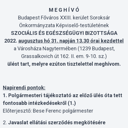
M E G H Í V Ó
Budapest Főváros XXIII. kerület Soroksár
Önkormányzata Képviselő-testületének
SZOCIÁLIS ÉS EGÉSZSÉGÜGYI BIZOTTSÁGA
2022.
augusztus hó 31. napján 13.30 órai kezdettel
a Városháza Nagytermében (1239 Budapest,
Grassalkovich út 162. II. em. 9-10. sz.)
ülést tart, melyre ezúton tisztelettel meghívom.
Napirendi pontok:
1. Polgármesteri tájékoztató az előző ülés óta tett
fontosabb intézkedésekről (1.)
Előterjesztő: Bese Ferenc polgármester
2.
Javaslat ellátási szerződés megkötésére