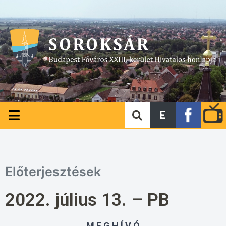
E
Előterjesztések
2022. július 13. – PB
M E G H Í V Ó