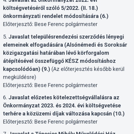
költségvetéséről szóló 5/2022. (II. 18.)
önkormányzati rendelet módosítására (6.)
Előterjesztő: Bese Ferenc polgármester
5.
Javaslat településrendezési szerződés lényegi
elemeinek elfogadására (Alsónémedi és Soroksár
közigazgatási határában lévő körforgalom
átépítésével összefüggő KÉSZ módosításhoz
kapcsolódóan) (9.)
(Az előterjesztés később kerül
megküldésre)
Előterjesztő: Bese Ferenc polgármester
6.
Javaslat előzetes kötelezettségvállalásra az
Önkormányzat 2023. és 2024. évi költségvetése
terhére a közüzemi díjak változása kapcsán (10.)
Előterjesztő: Bese Ferenc polgármester
7.
Javaslat a Táncsics Mihály Művelődési Ház