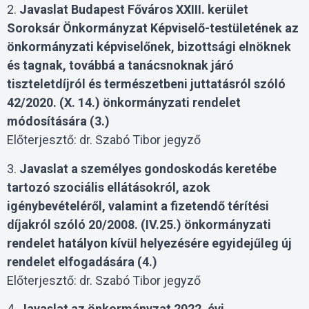
2.
Javaslat Budapest Főváros XXIII. kerület
Soroksár Önkormányzat Képviselő-testületének az
önkormányzati képviselőnek, bizottsági elnöknek
és tagnak, továbbá a tanácsnoknak járó
tiszteletdíjról és természetbeni juttatásról szóló
42/2020. (X. 14.) önkormányzati rendelet
módosítására (3.)
Előterjesztő: dr. Szabó Tibor jegyző
3.
Javaslat a személyes gondoskodás keretébe
tartozó szociális ellátásokról, azok
igénybevételéről, valamint a fizetendő térítési
díjakról szóló 20/2008. (IV.25.) önkormányzati
rendelet hatályon kívül helyezésére egyidejűleg új
rendelet elfogadására (4.)
Előterjesztő: dr. Szabó Tibor jegyző
4.
Javaslat az önkormányzat 2022. évi