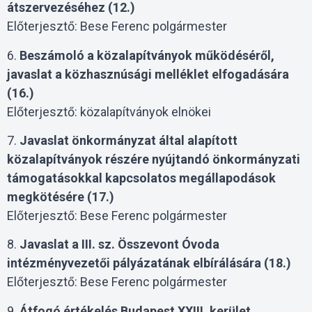
átszervezéséhez (12.)
Előterjesztő: Bese Ferenc polgármester
6.
Beszámoló a közalapítványok működéséről,
javaslat a közhasznúsági melléklet elfogadására
(16.)
Előterjesztő: közalapítványok elnökei
7.
Javaslat önkormányzat által alapított
közalapítványok részére nyújtandó önkormányzati
támogatásokkal kapcsolatos megállapodások
megkötésére (17.)
Előterjesztő: Bese Ferenc polgármester
8.
Javaslat a III. sz. Összevont Óvoda
intézményvezetői pályázatának elbírálására (18.)
Előterjesztő: Bese Ferenc polgármester
9.
Átfogó értékelés Budapest XXIII. kerület