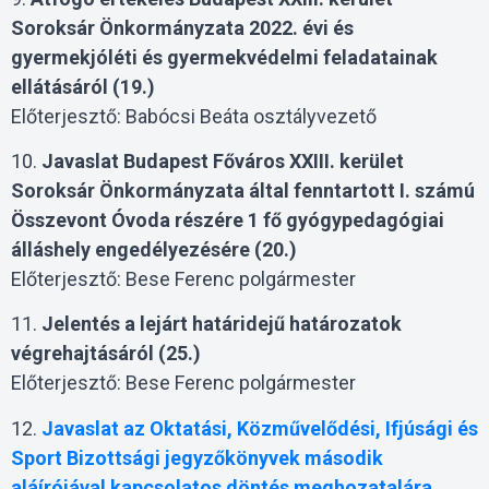
Soroksár Önkormányzata 2022. évi és
gyermekjóléti és gyermekvédelmi feladatainak
ellátásáról (19.)
Előterjesztő: Babócsi Beáta osztályvezető
10.
Javaslat Budapest Főváros XXIII. kerület
Soroksár Önkormányzata által fenntartott I. számú
Összevont Óvoda részére 1 fő gyógypedagógiai
álláshely engedélyezésére (20.)
Előterjesztő: Bese Ferenc polgármester
11.
Jelentés a lejárt határidejű határozatok
végrehajtásáról (25.)
Előterjesztő: Bese Ferenc polgármester
12.
Javaslat az Oktatási, Közművelődési, Ifjúsági és
Sport Bizottsági jegyzőkönyvek második
aláírójával kapcsolatos döntés meghozatalára,