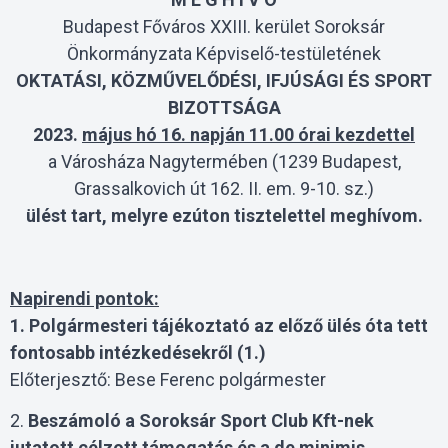
Budapest Főváros XXIII. kerület Soroksár
Önkormányzata Képviselő-testületének
OKTATÁSI, KÖZMŰVELŐDÉSI, IFJÚSÁGI ÉS SPORT
BIZOTTSÁGA
2023.
május hó 16. napján 11.00 órai kezdettel
a Városháza Nagytermében (1239 Budapest,
Grassalkovich út 162. II. em. 9-10. sz.)
ülést tart, melyre ezúton tisztelettel meghívom.
Napirendi pontok:
1. Polgármesteri tájékoztató az előző ülés óta tett
fontosabb intézkedésekről (1.)
Előterjesztő: Bese Ferenc polgármester
2.
Beszámoló a Soroksár Sport Club Kft-nek
jutatott célzott támogatás és a de minimis