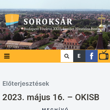
E
Előterjesztések
2023. május 16. – OKISB
M E G H Í V Ó