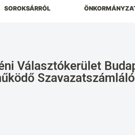
SOROKSÁRRÓL
ÖNKORMÁNYZA
éni Választókerület Buda
n működő Szavazatszámlál