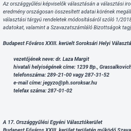
Az országgyűlési képviselők választásán a választási ir
eredmény országosan összesített adatai körének megálla
választási tárgyú rendeletek módosításáról szóló 1/2018.
adatokat, valamint a Szavazatszámláló Bizottságok tagj
Budapest Főváros XXIII. kerüelt Soroksári Helyi Választá
vezetőjének neve: dr. Laza Margit
hivatali helyiségének címe: 1239 Bp., Grassalkovich
telefonszáma: 289-21-00 vagy 287-31-52
e-mail címe: jegyzo@ph.soroksar.hu
telefax száma: 287-01-02
A 17. Országgyűlési Egyéni Választókerület
Budapest Főváros XXIII. kerület területén működő Szava