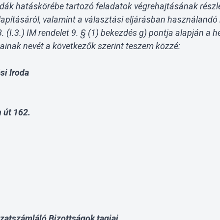
odák hatáskörébe tartozó feladatok végrehajtásának részlet
pításáról, valamint a választási eljárásban használandó
 (I.3.) IM rendelet 9. § (1) bekezdés g
)
pontja alapján a he
ainak nevét a következők szerint teszem közzé:
si Iroda
 út 162.
zatszámláló Bizottságok tagjai