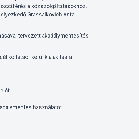
 hozzáférés a közszolgáltatásokhoz.
lhelyezkedő Grassalkovich Antal
násával tervezett akadálymentesítés
él korlátsor kerül kialakításra
ációt
akadálymentes használatot.