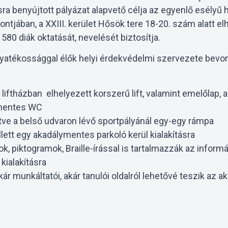
ra benyújtott pályázat alapvető célja az egyenlő esélyű
tjában, a XXIII. kerület Hősök tere 18-20. szám alatt e
580 diák oktatását, nevelését biztosítja.
gyatékossággal élők helyi érdekvédelmi szervezete bevo
liftházban elhelyezett korszerű lift, valamint emelőlap, ac
ymentes WC
lletve a belső udvaron lévő sportpályánál egy-egy rámpa
mellett egy akadálymentes parkoló kerül kialakításra
ok, piktogramok, Braille-írással is tartalmazzák az inform
kialakításra
ár munkáltatói, akár tanulói oldalról lehetővé teszik az 