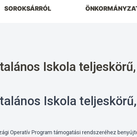
SOROKSÁRRÓL
ÖNKORMÁNYZA
talános Iskola teljeskörű
talános Iskola teljeskörű
zági Operatív Program támogatási rendszeréhez benyúj