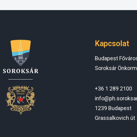
Kapcsolat
Budapest Főváros 
Soroksár Önkorm
+36 1 289 2100
info@ph.soroksa
1239 Budapest
Grassalkovich út 