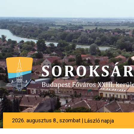
2026. augusztus 8., szombat |
László napja