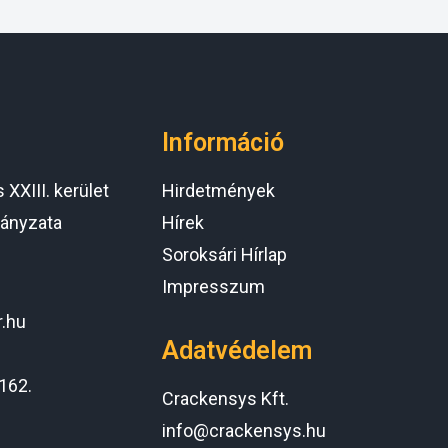
Információ
XXIII. kerület
Hirdetmények
ányzata
Hírek
Soroksári Hírlap
Impresszum
r.hu
Adatvédelem
162.
Crackensys Kft.
info@crackensys.hu