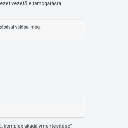
rvezet vezetője támogatásra
ozásával valósul meg.
örű, komplex akadálymentesítése”