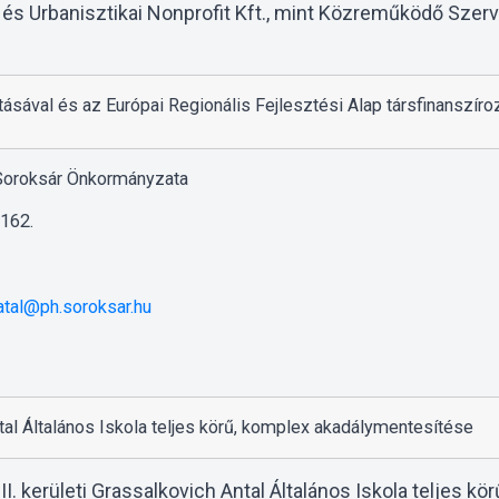
i és Urbanisztikai Nonprofit Kft., mint Közreműködő Sze
tásával és az Európai Regionális Fejlesztési Alap társfinanszír
 Soroksár Önkormányzata
 162.
atal@ph.soroksar.hu
ntal Általános Iskola teljes körű, komplex akadálymentesítése
I. kerületi Grassalkovich Antal Általános Iskola teljes k