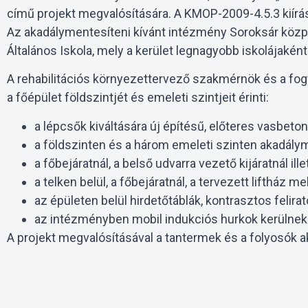
című projekt megvalósítására. A KMOP-2009-4.5.3 kiírás
Az akadálymentesíteni kívánt intézmény Soroksár közpon
Általános Iskola, mely a kerület legnagyobb iskolájaként 
A rehabilitációs környezettervező szakmérnök és a fo
a főépület földszintjét és emeleti szintjeit érinti:
a lépcsők kiváltására új építésű, előteres vasbeton 
a földszinten és a három emeleti szinten akadál
a főbejáratnál, a belső udvarra vezető kijáratnál i
a telken belül, a főbejáratnál, a tervezett liftház 
az épületen belül hirdetőtáblák, kontrasztos felirat
az intézményben mobil indukciós hurkok kerülnek 
A projekt megvalósításával a tantermek és a folyosók ak