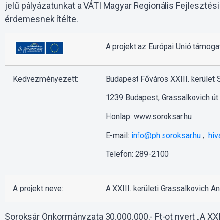
jelű pályázatunkat a VÁTI Magyar Regionális Fejlesztés
érdemesnek ítélte.
A projekt az Európai Unió támoga
Kedvezményezett:
Budapest Főváros XXIII. kerület
1239 Budapest, Grassalkovich út
Honlap: www.soroksar.hu
E-mail:
info@ph.soroksar.hu
,
hiv
Telefon: 289-2100
A projekt neve:
A XXIII. kerületi Grassalkovich A
Soroksár Önkormányzata 30.000.000,- Ft-ot nyert „A XXII