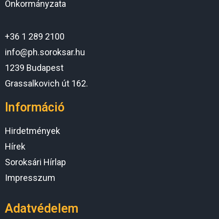
Önkormányzata
+36 1 289 2100
info@ph.soroksar.hu
1239 Budapest
Grassalkovich út 162.
Információ
Hirdetmények
Hírek
Soroksári Hírlap
Impresszum
Adatvédelem