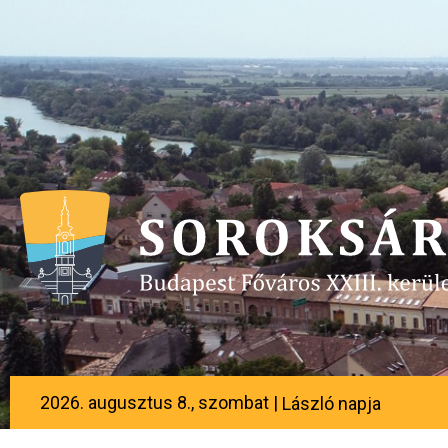
2026. augusztus 8., szombat |
László napja