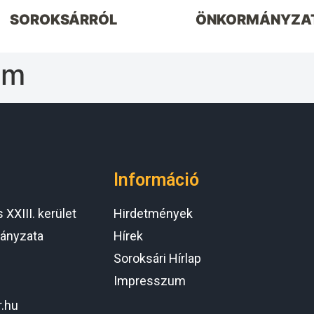
SOROKSÁRRÓL
ÖNKORMÁNYZA
ám
Információ
XXIII. kerület
Hirdetmények
ányzata
Hírek
Soroksári Hírlap
Impresszum
r.hu