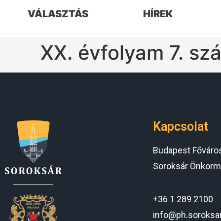
VÁLASZTÁS
HÍREK
XX. évfolyam 7. sz
Kapcsolat
Budapest Főváros 
Soroksár Önkorm
+36 1 289 2100
info@ph.soroksa