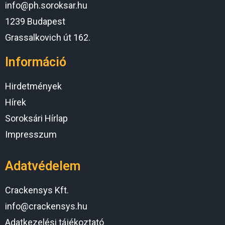
info@ph.soroksar.hu
1239 Budapest
Grassalkovich út 162.
Információ
Hirdetmények
Hírek
Soroksári Hírlap
Impresszum
Adatvédelem
Crackensys Kft.
info@crackensys.hu
Adatkezelési tájékoztató