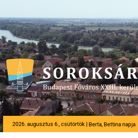
2026. augusztus 6., csütörtök |
Berta, Bettina napja