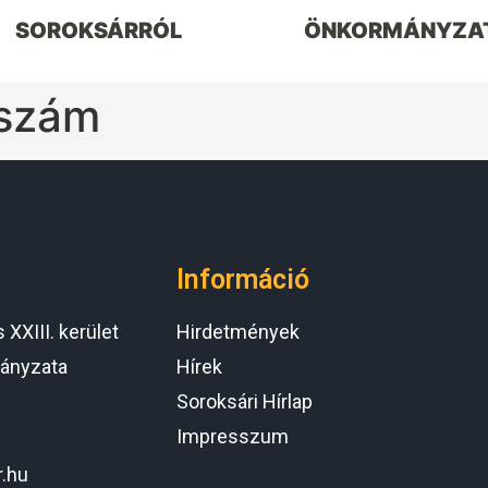
SOROKSÁRRÓL
ÖNKORMÁNYZA
 szám
Információ
XXIII. kerület
Hirdetmények
ányzata
Hírek
Soroksári Hírlap
Impresszum
r.hu