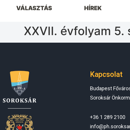
VÁLASZTÁS
HÍREK
XXVII. évfolyam 5.
Kapcsolat
Budapest Főváros 
Soroksár Önkorm
+36 1 289 2100
info@ph.soroksa