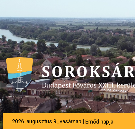
2026. augusztus 9., vasárnap |
Emőd napja