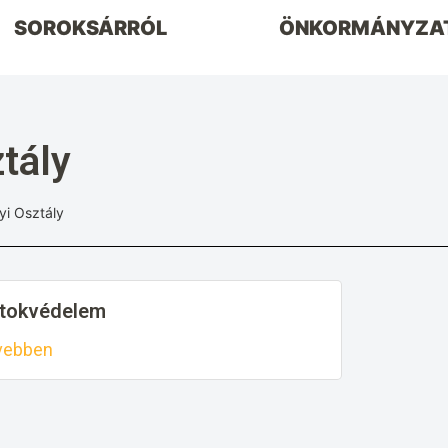
SOROKSÁRRÓL
ÖNKORMÁNYZA
tály
yi Osztály
rtokvédelem
vebben