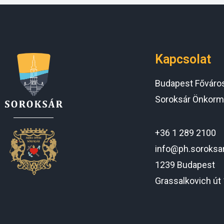
Kapcsolat
Budapest Főváros 
Soroksár Önkorm
+36 1 289 2100
info@ph.soroksa
1239 Budapest
Grassalkovich út 