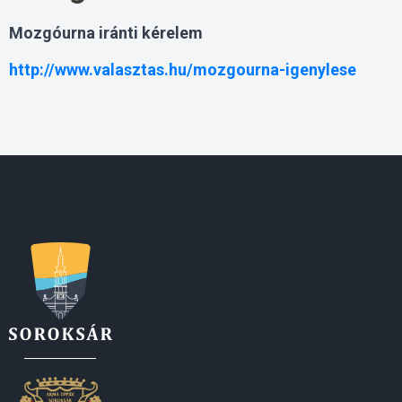
Mozgóurna iránti kérelem
http://www.valasztas.hu/mozgourna-igenylese