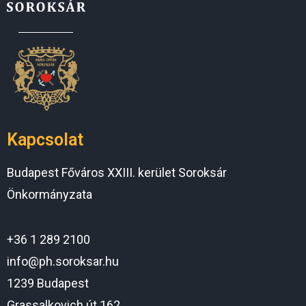
Kapcsolat
Budapest Főváros XXIII. kerület Soroksár
Önkormányzata
+36 1 289 2100
info@ph.soroksar.hu
1239 Budapest
Grassalkovich út 162.