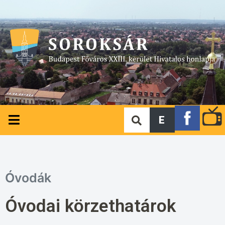
E
Óvodák
Óvodai körzethatárok