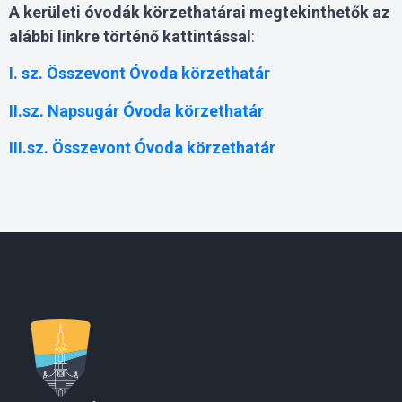
A kerületi óvodák körzethatárai megtekinthetők az
alábbi linkre történő kattintással
:
I. sz. Összevont Óvoda körzethatár
II.sz. Napsugár Óvoda körzethatár
III.sz. Összevont Óvoda körzethatár