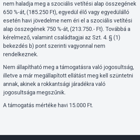
nem haladja meg a szociális vetítési alap összegének
650 %-át, (185.250 Ft), egyedül élő vagy egyedülálló
esetén havi jövedelme nem éri el a szociális vetítési
alap összegének 750 %-át, (213.750.- Ft). Továbbá a
kérelmező, valamint családtagjai az Szt. 4. § (1)
bekezdés b) pont szerinti vagyonnal nem
rendelkeznek.
Nem állapítható meg a támogatásra való jogosultság,
illetve a már megállapított ellátást meg kell szüntetni
annak, akinek a rokkantsági járadékra való
jogosultsága megszűnik.
A támogatás mértéke havi 15.000 Ft.