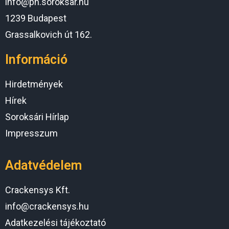
info@ph.soroksar.hu
1239 Budapest
Grassalkovich út 162.
Információ
Hirdetmények
Hírek
Soroksári Hírlap
Impresszum
Adatvédelem
Crackensys Kft.
info@crackensys.hu
Adatkezelési tájékoztató