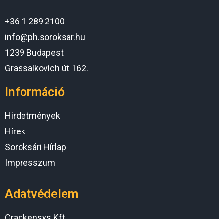
+36 1 289 2100
info@ph.soroksar.hu
1239 Budapest
Grassalkovich út 162.
Információ
Hirdetmények
Hírek
Soroksári Hírlap
Impresszum
Adatvédelem
Crackensys Kft.