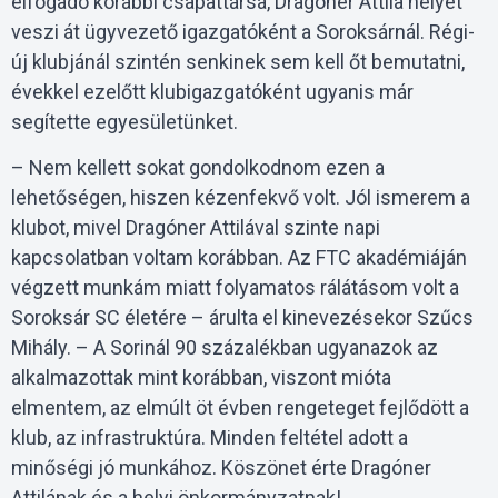
elfogadó korábbi csapattársa, Dragóner Attila helyét
veszi át ügyvezető igazgatóként a Soroksárnál. Régi-
új klubjánál szintén senkinek sem kell őt bemutatni,
évekkel ezelőtt klubigazgatóként ugyanis már
segítette egyesületünket.
– Nem kellett sokat gondolkodnom ezen a
lehetőségen, hiszen kézenfekvő volt. Jól ismerem a
klubot, mivel Dragóner Attilával szinte napi
kapcsolatban voltam korábban. Az FTC akadémiáján
végzett munkám miatt folyamatos rálátásom volt a
Soroksár SC életére – árulta el kinevezésekor Szűcs
Mihály. – A Sorinál 90 százalékban ugyanazok az
alkalmazottak mint korábban, viszont mióta
elmentem, az elmúlt öt évben rengeteget fejlődött a
klub, az infrastruktúra. Minden feltétel adott a
minőségi jó munkához. Köszönet érte Dragóner
Attilának és a helyi önkormányzatnak!