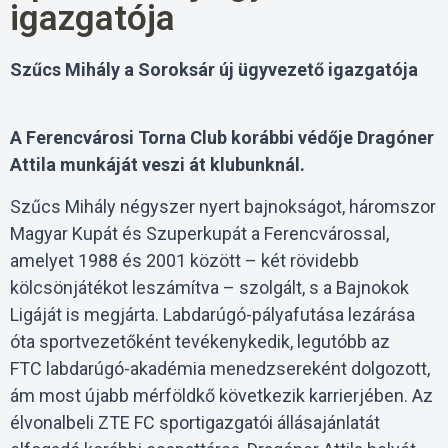
igazgatója
Szűcs Mihály a Soroksár új ügyvezető igazgatója
A Ferencvárosi Torna Club korábbi védője Dragóner
Attila munkáját veszi át klubunknál.
Szűcs Mihály négyszer nyert bajnokságot, háromszor
Magyar Kupát és Szuperkupát a Ferencvárossal,
amelyet 1988 és 2001 között – két rövidebb
kölcsönjátékot leszámítva – szolgált, s a Bajnokok
Ligáját is megjárta. Labdarúgó-pályafutása lezárása
óta sportvezetőként tevékenykedik, legutóbb az
FTC labdarúgó-akadémia menedzsereként dolgozott,
ám most újabb mérföldkő következik karrierjében. Az
élvonalbeli ZTE FC sportigazgatói állásajánlatát