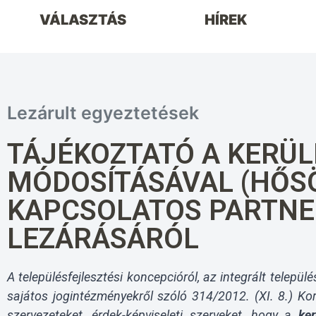
VÁLASZTÁS
HÍREK
Lezárult egyeztetések
TÁJÉKOZTATÓ A KERÜLE
MÓDOSÍTÁSÁVAL (HŐS
KAPCSOLATOS PARTNE
LEZÁRÁSÁRÓL
A településfejlesztési koncepcióról, az integrált települ
sajátos jogintézményekről szóló 314/2012. (XI. 8.) Ko
szervezeteket, érdek-képviseleti szerveket, hogy a
ke