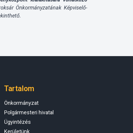
Soroksár Önkormányzatának Képviselő-
ekinthető.
Tartalom
Önkormányzat
Polgármesteri hivatal
Ügyintézés
Kerületünk