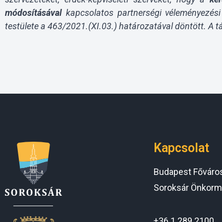
módosításával
kapcsolatos partnerségi véleményezési
testülete a 463/2021.(XI.03.) határozatával döntött. A 
Kapcsolat
Budapest Főváros 
Soroksár Önkorm
+36 1 289 2100