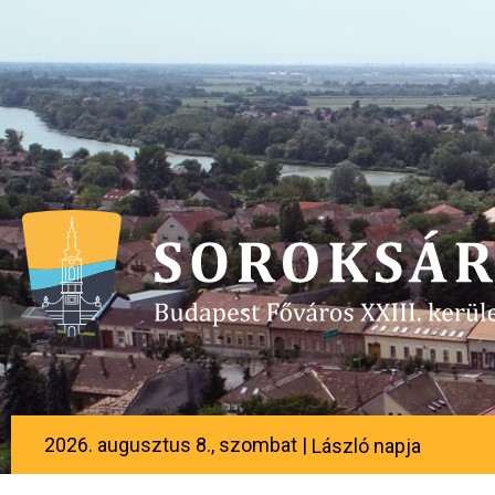
2026. augusztus 8., szombat |
László napja