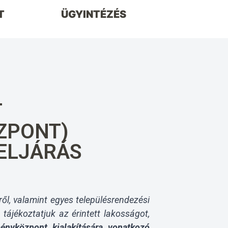
T
ÜGYINTÉZÉS
T
ZPONT)
ELJÁRÁS
kről, valamint egyes településrendezési
tájékoztatjuk az érintett lakosságot,
ményközpont kialakítására vonatkozó