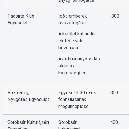
anyagi támogatás
Pacsirta Klub
Idős emberek
300
Egyesület
összefogása
A kerület kulturális
életébe való
bevonása.
Az elmagányosodás
oldása a
közösségben.
Rozmaring
Egyesület 30 éves
300
Nyugdíjas Egyesület
fennállásának
megünneplése
Soroksár Kultúrájáért
Soroksár
400