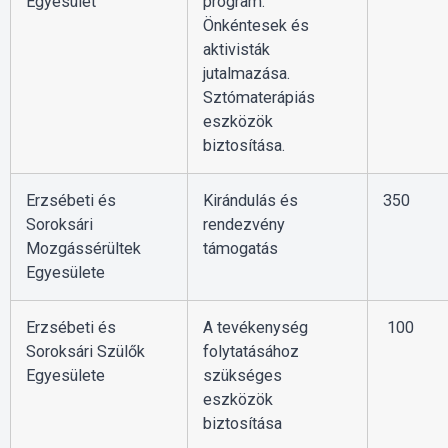
Egyesület
program.
Önkéntesek és
aktivisták
jutalmazása.
Sztómaterápiás
eszközök
biztosítása.
Erzsébeti és
Kirándulás és
350
Soroksári
rendezvény
Mozgássérültek
támogatás
Egyesülete
Erzsébeti és
A tevékenység
100
Soroksári Szülők
folytatásához
Egyesülete
szükséges
eszközök
biztosítása