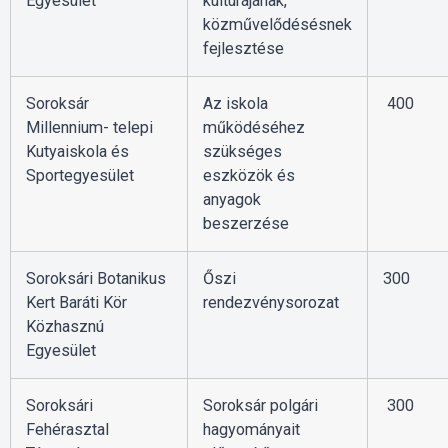
Egyesület
kultúrájának,
közművelődésésnek
fejlesztése
Soroksár
Az iskola
400
Millennium- telepi
működéséhez
Kutyaiskola és
szükséges
Sportegyesület
eszközök és
anyagok
beszerzése
Soroksári Botanikus
Őszi
300
Kert Baráti Kör
rendezvénysorozat
Közhasznú
Egyesület
Soroksári
Soroksár polgári
300
Fehérasztal
hagyományait