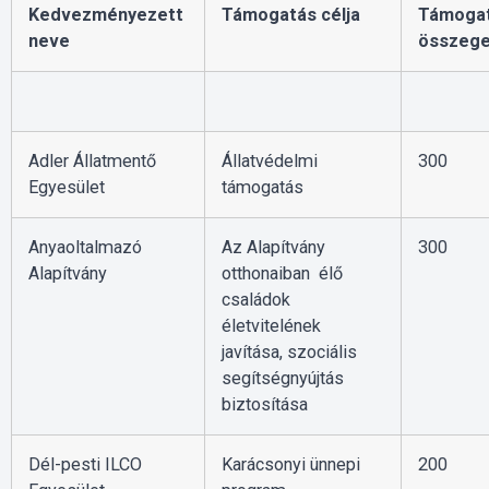
Kedvezményezett
Támogatás célja
Támoga
neve
összeg
Adler Állatmentő
Állatvédelmi
300
Egyesület
támogatás
Anyaoltalmazó
Az Alapítvány
300
Alapítvány
otthonaiban élő
családok
életvitelének
javítása, szociális
segítségnyújtás
biztosítása
Dél-pesti ILCO
Karácsonyi ünnepi
200