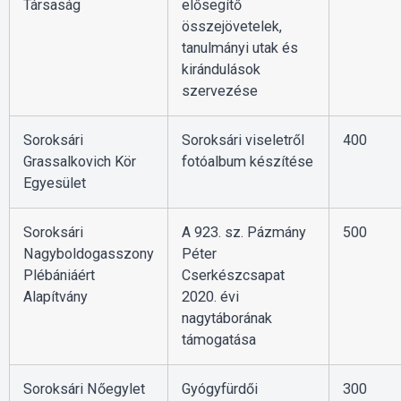
Társaság
elősegítő
összejövetelek,
tanulmányi utak és
kirándulások
szervezése
Soroksári
Soroksári viseletről
400
Grassalkovich Kör
fotóalbum készítése
Egyesület
Soroksári
A 923. sz. Pázmány
500
Nagyboldogasszony
Péter
Plébániáért
Cserkészcsapat
Alapítvány
2020. évi
nagytáborának
támogatása
Soroksári Nőegylet
Gyógyfürdői
300