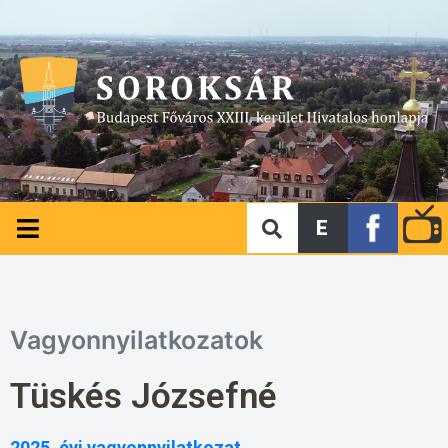
E
Vagyonnyilatkozatok
Tüskés Józsefné
2025. évi vagyonnyilatkozat