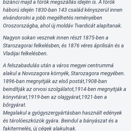
bizánci majd a török megszállás idején is. A török
háború idején 1830-ban 143 család kényszerül innen
elvándorolni a jobb megélhetés reményében
Oroszországba, ahol új moldáv Tvardicát alapítanak.
Nagyon sokan vesznek innen részt 1875-ben a
Starozagorai felkelésben, és 1876 véres áprilisán és a
Vladijai felkelésben.
A felszabadulás után a város megyei centrummá
alakul a Novozagora környék, Starozagora megyében.
1896-ban megnyitják az első postát,1908-ban
beindítják az orvosi szolgálatot,1914-ben megnyitják a
könyvtárat,1919-ben az olajgyárat,1921-ben a
bőrgyárat.
Megalakul a gyógyszergyártásban használt edények
és tárolóeszközök gyára. Beindul a bányászat és a
fakitermelés, új cégek alakulnak.