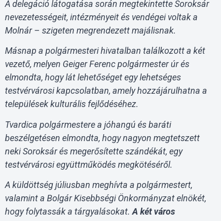
A delegáció látogatása során megtekintette Soroksár
nevezetességeit, intézményeit és vendégei voltak a
Molnár – szigeten megrendezett majálisnak.
Másnap a polgármesteri hivatalban találkozott a két
vezető, melyen Geiger Ferenc polgármester úr és
elmondta, hogy lát lehetőséget egy lehetséges
testvérvárosi kapcsolatban, amely hozzájárulhatna a
települések kulturális fejlődéséhez.
Tvardica polgármestere a jóhangú és baráti
beszélgetésen elmondta, hogy nagyon megtetszett
neki Soroksár és megerősítette szándékát, egy
testvérvárosi együttműködés megkötéséről.
A küldöttség júliusban meghívta a polgármestert,
valamint a Bolgár Kisebbségi Önkormányzat elnökét,
hogy folytassák a tárgyalásokat.
A két város