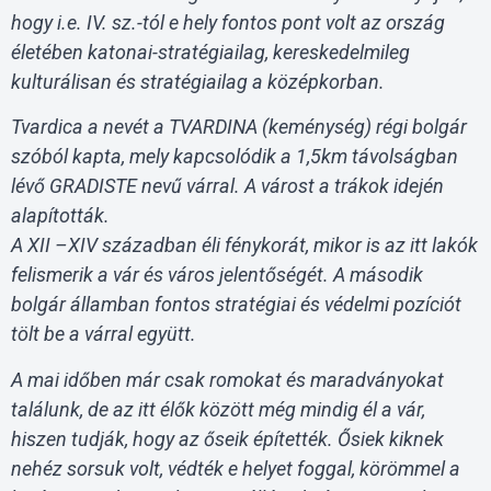
hogy i.e. IV. sz.-tól e hely fontos pont volt az ország
életében katonai-stratégiailag, kereskedelmileg
kulturálisan és stratégiailag a középkorban.
Tvardica a nevét a TVARDINA (keménység) régi bolgár
szóból kapta, mely kapcsolódik a 1,5km távolságban
lévő GRADISTE nevű várral. A várost a trákok idején
alapították.
A XII –XIV században éli fénykorát, mikor is az itt lakók
felismerik a vár és város jelentőségét. A második
bolgár államban fontos stratégiai és védelmi pozíciót
tölt be a várral együtt.
A mai időben már csak romokat és maradványokat
találunk, de az itt élők között még mindig él a vár,
hiszen tudják, hogy az őseik építették. Ősiek kiknek
nehéz sorsuk volt, védték e helyet foggal, körömmel a