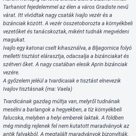
Tarhaniot fejedelemmel az élen a város Gradiste nevű
várat. Itt vívódtak nagy csaták Ivajlo vezér és a
bizánciak között. A vezér összetoborozta a környékbeli
vezetőket és tanácskoztak, miként tudnák megvédeni
magukat.
Ivajlo egy katonai cselt kihasználva, a Bljagornica folyó
melletti tisztást elárasztja, odacsalja a bizánciakat és
szétveri őket. A nagy csatában elesik Aprin bizánciak
vezére.
A győzelem jeléül a tvardicaiak e tisztást elnevezik
Ivajlov tisztásnak (ma: Vaela)
Tvardicának gazdag múltja van, melyről tudnának
mesélni a barlangok a hegyekben, a tíz környékbeli
falucska, melyben a helyi emberek laktak. A földben
még mindig rejlenek fel nem kutatott maradványok az
antik falvakból. A megtalált maradványok bizonyítják,