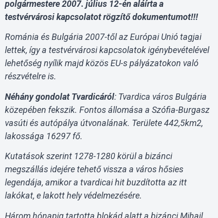
polgármestere 2007. július 12-én aláírta a
testvérvárosi kapcsolatot rögzítő dokumentumot!!!
Románia és Bulgária 2007-től az Európai Unió tagjai
lettek, így a testvérvárosi kapcsolatok igénybevételével
lehetőség nyílik majd közös EU-s pályázatokon való
részvételre is.
Néhány gondolat Tvardicáról
: Tvardica város Bulgária
közepében fekszik. Fontos állomása a Szófia-Burgasz
vasúti és autópálya útvonalának. Területe 442,5km2,
lakossága 16297 fő.
Kutatások szerint 1278-1280 körül a bizánci
megszállás idejére tehető vissza a város hősies
legendája, amikor a tvardicai hit buzdította az itt
lakókat, e lakott hely védelmezésére.
Három hónapig tartotta blokád alatt a bizánci Mihail