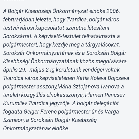
A Bolgár Kisebbségi Önkormányzat elnöke 2006.
februárjában jelezte, hogy Tvardica, bolgár város
testvérvárosi kapcsolatot szeretne létesíteni
Soroksárral. A képviselő-testület felhatalmazta a
polgármestert, hogy kezdje meg a tárgyalásokat.
Soroksár Önkormányzatának és a Soroksári Bolgár
Kisebbségi Önkormányzatának közös meghívására
április 29.- május 2-ig kerületünk vendégei voltak
Tvardica város képviseletében Katja Koleva Dojcseva
polgármester asszony,Mária Sztojanova Ivanova a
területi közgyűlés elnökasszonya, Plamen Pencsev
Kurumliev Tvardica jegyzője. A bolgár delegációt
fogadta Geiger Ferenc polgármester úr és Varga
Szimeon, a Soroksári Bolgár Kisebbség
Önkormányzatának elnöke.