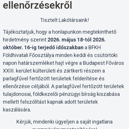
ellenőrzésekről
Tisztelt Lakótársaink!
Tájékoztatjuk, hogy a honlapunkon megtekinthető
hirdetmény szerint
2026. május 18-tól 2026.
október. 16-ig terjedő időszakban
a BFKH
Földhivatali Főosztálya minden keddi és csütörtöki
napon határszemléket hajt végre a Budapest Főváros
XXIII. kerület külterületi és zártkerti részein a
parlagfűvel fertőzött területek felderítése és
ellenőrzése céljából. A parlagfűvel fertőzött területek
tulajdonosai, földkezelői pénzügyi bírság kiszabása
mellett felszólítást kapnak adott területek
kaszálására.
Kérjük, mindenki ügyeljen a saját ingatlana