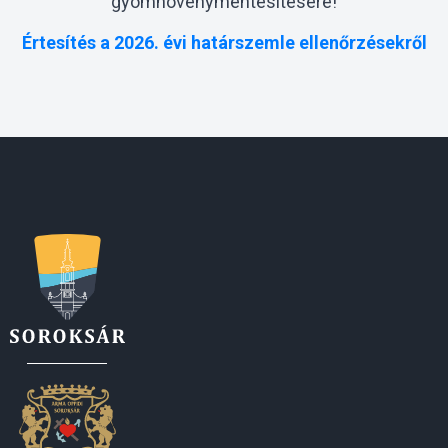
gyomnövénymentesítésére!
Értesítés a 2026. évi határszemle ellenőrzésekről