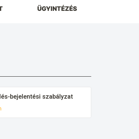
T
ÜGYINTÉZÉS
lés-bejelentési szabályzat
n