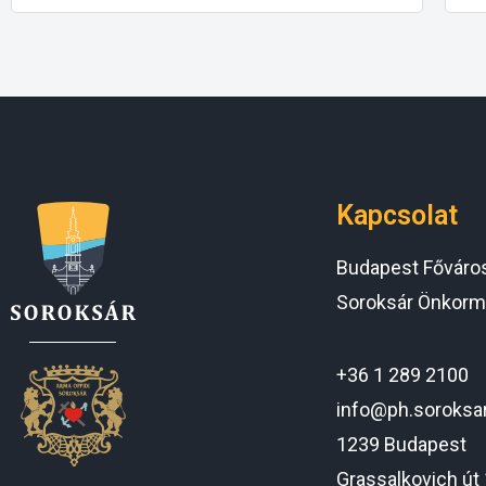
Kapcsolat
Budapest Főváros 
Soroksár Önkorm
+36 1 289 2100
info@ph.soroksa
1239 Budapest
Grassalkovich út 