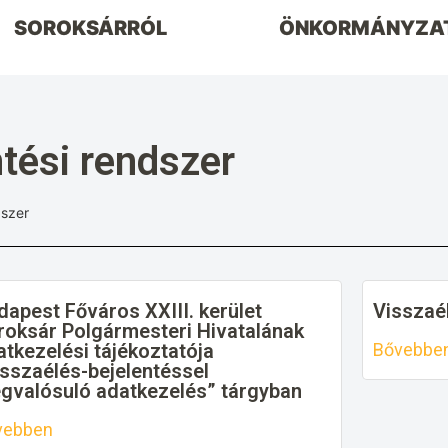
SOROKSÁRRÓL
ÖNKORMÁNYZA
tési rendszer
dszer
dapest Főváros XXIII. kerület
Visszaé
roksár Polgármesteri Hivatalának
atkezelési tájékoztatója
Bővebbe
isszaélés-bejelentéssel
gvalósuló adatkezelés” tárgyban
vebben