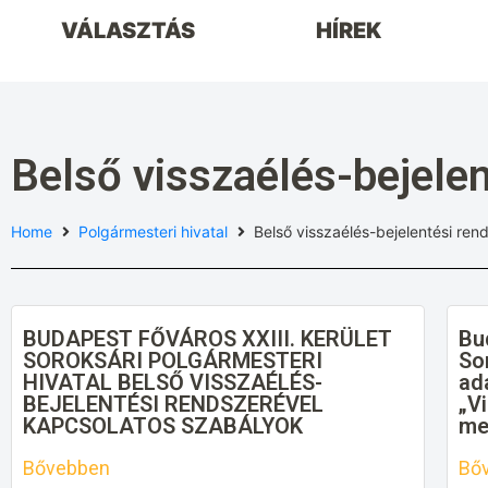
VÁLASZTÁS
HÍREK
Belső visszaélés-bejelen
Home
Polgármesteri hivatal
Belső visszaélés-bejelentési ren
BUDAPEST FŐVÁROS XXIII. KERÜLET
Bu
SOROKSÁRI POLGÁRMESTERI
So
HIVATAL BELSŐ VISSZAÉLÉS-
ad
BEJELENTÉSI RENDSZERÉVEL
„V
KAPCSOLATOS SZABÁLYOK
me
Bővebben
Bő