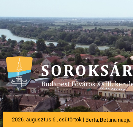
2026. augusztus 6., csütörtök |
Berta, Bettina napja