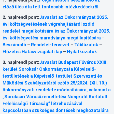
előző ülés óta tett fontosabb intézkedésekről
2. napirendi pont:
Javaslat az Önkormányzat 2025.
évi költségvetésének végrehajtásáról szóló
rendelet megalkotására és az Önkormányzat 2025.
évi költségvetési maradványa megállapítására
–
Beszámoló
–
Rendelet-tervezet
–
Táblázatok
–
Előzetes Hatásvizsgálati lap
–
Nyilatkozatok
3. napirendi pont:
Javaslat Budapest Főváros XXIII.
kerület Soroksár Önkormányzata Képviselő-
testületének a Képviselő-testület Szervezeti és
Működési Szabályzatáról szóló 25/2024. (XII. 10.)
önkormányzati rendelete módosítására, valamint a
„Soroksári Városüzemeltetési Nonprofit Korlátolt
Felelősségű Társaság” létrehozásával
kapcsolatban szükséges döntések meghozatalára