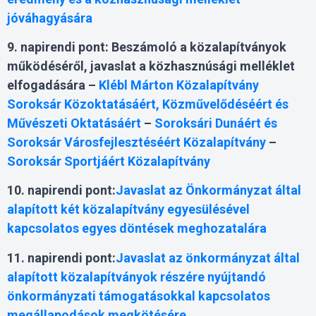
jóváhagyására
9. napirendi pont:
Beszámoló a közalapítványok
működéséről, javaslat a közhasznúsági melléklet
elfogadására –
Klébl Márton Közalapítvány
Soroksár Közoktatásáért, Közművelődéséért és
Művészeti Oktatásáért
–
Soroksári Dunáért és
Soroksár Városfejlesztéséért Közalapítvány
–
Soroksár Sportjáért Közalapítvány
10. napirendi pont:
Javaslat az Önkormányzat által
alapított két közalapítvány egyesülésével
kapcsolatos egyes döntések meghozatalára
11. napirendi pont:
Javaslat az önkormányzat által
alapított közalapítványok részére nyújtandó
önkormányzati támogatásokkal kapcsolatos
megállapodások megkötésére