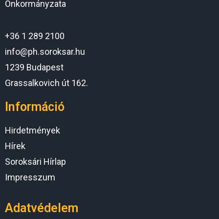
Önkormányzata
+36 1 289 2100
info@ph.soroksar.hu
1239 Budapest
Grassalkovich út 162.
Információ
Hirdetmények
Hírek
Soroksári Hírlap
Impresszum
Adatvédelem