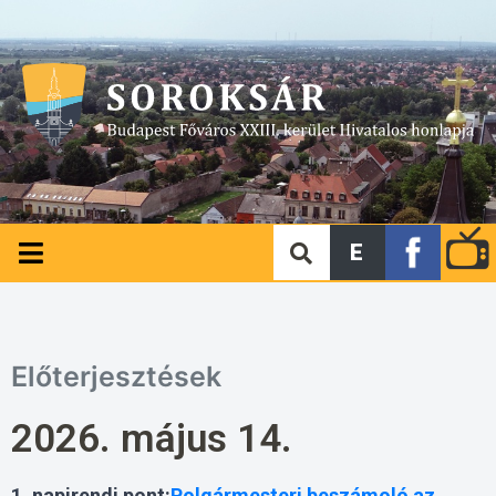
E
Előterjesztések
2026. május 14.
1. napirendi pont:
Polgármesteri beszámoló az