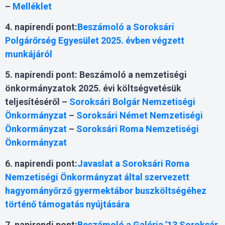
–
Melléklet
4. napirendi pont:
Beszámoló a Soroksári
Polgárőrség Egyesület 2025. évben végzett
munkájáról
5. napirendi pont:
Beszámoló a nemzetiségi
önkormányzatok 2025. évi költségvetésük
teljesítéséről –
Soroksári Bolgár Nemzetiségi
Önkormányzat
–
Soroksári Német Nemzetiségi
Önkormányzat
–
Soroksári Roma Nemzetiségi
Önkormányzat
6. napirendi pont:
Javaslat a Soroksári Roma
Nemzetiségi Önkormányzat által szervezett
hagyományőrző gyermektábor buszköltségéhez
történő támogatás nyújtására
7. napirendi pont:
Beszámoló a Galéria ’13 Soroksár